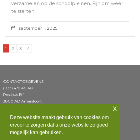
verzamelen op de schoolpleinen. Fijn om weer
te starten.
september 1, 2025
1
2
3
4
CONTACTGEGEVENS
(033) 479 40 40
Postbus 194
3800 AD Amersfoort
x
BEZOEKADRES
Deze website maakt gebruik van cookies om
J.P. Sweelinckstraat 4
ervoor te zorgen dat u onze website zo goed
3816 PB Amersfoort
mogelijk kan gebruiken.