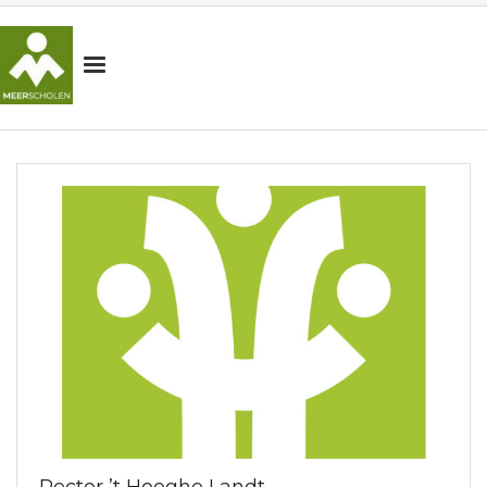
HOME
MEERSCHOLEN
SCHOLEN
ORGANISATIE
NIEUWS
OUDERS
WERKEN BIJ
Contact
Rector ’t Hooghe Landt