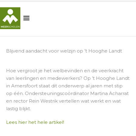
HOME
Blijvend aandacht voor welzijn op ’t Hooghe Landt
MEERSCHOLEN
SCHOLEN
Hoe vergroot je het welbevinden en de veerkracht
ORGANISATIE
van leerlingen en medewerkers? Op ’t Hooghe Landt
in Amersfoort staat dit onderwerp al jaren met stip
NIEUWS
op één. Ondersteuningscoördinator Martina Acharrat
en rector Rein Westrik vertellen wat werkt en wat
OUDERS
lastig blijkt.
WERKEN BIJ
Lees hier het hele artikel!
Contact