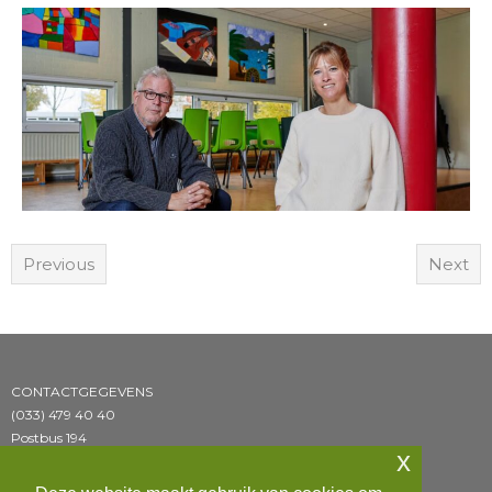
Previous
Next
CONTACTGEGEVENS
(033) 479 40 40
Postbus 194
x
3800 AD Amersfoort