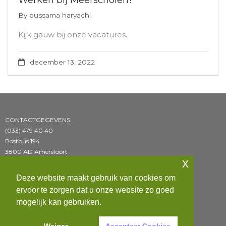
By
oussama haryachi
Kijk gauw bij onze vacatures.
december 13, 2022
CONTACTGEGEVENS
(033) 479 40 40
Postbus 194
3800 AD Amersfoort
x
BEZOEKADRES
Deze website maakt gebruik van cookies om
J.P. Sweelinckstraat 4
ervoor te zorgen dat u onze website zo goed
3816 PB Amersfoort
mogelijk kan gebruiken.
Privacy