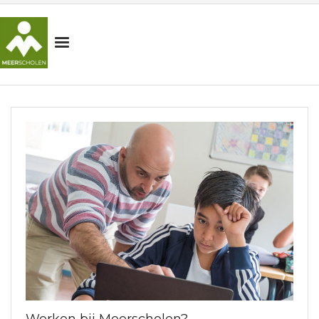
HOME
MEERSCHOLEN
SCHOLEN
ORGANISATIE
NIEUWS
OUDERS
WERKEN BIJ
Contact
Werken bij Meerscholen?