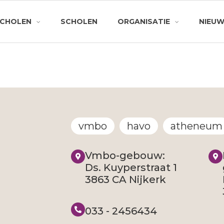
SCHOLEN
SCHOLEN
ORGANISATIE
NIEU
vmbo
havo
atheneum
Vmbo-gebouw:
Ds. Kuyperstraat 1
3863 CA Nijkerk
033 - 2456434​