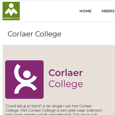
HOME
MEER
Corlaer College
‘Goed dat jij er bent!’ is de slogan van het Corlaer
College. Het Corlaer College is een plek waar iedereen
met open armen wordt verwelkomd. Dat zie je ook