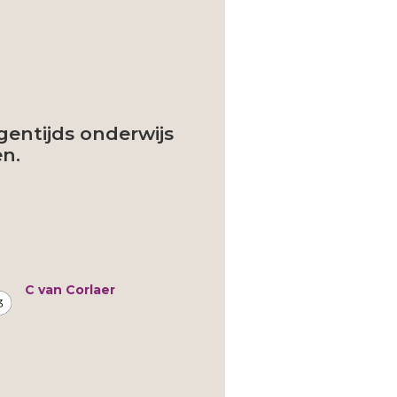
gentijds onderwijs
en.
C van Corlaer